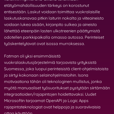
etätyömahdollisuuden tärkeys on korostunut
entisestään. Laskut voidaan toimittaa vuokralaisille
laskutuskanavaa pitkin laiturin nokalta ja viiteaineisto
voidaan lukea sisään, kirjanpito sulkea ja aineisto
lähettää eteenpäin lasten ulkotreenien päättymistä
odotellen parkkipaikalla omassa autossa. Perinteiset
työskentelytavat ovat isossa murroksessa.
Fatman oli yksi ensimmäisistä
vuokralaskutusjärjestelmiä tarjoavista yrityksistä
Suomessa, joka luopui perinteisistä client-ohjelmistoista
ja siirtyi kokonaan selainohjelmistoihin. Isona
motivaationa tähän oli teknologinen mullistus, jonka
myötä manuaaliset työsuoritukset pystytään siirtämään
integraatioiden/rajapintojen hoidettavaksi. Uudet
Microsoftin tarjoamat OpenAPI ja Logic Apps
rajapintateknologiat ovat helppoja ja suoraviivaisia
ottaa käyttöön.