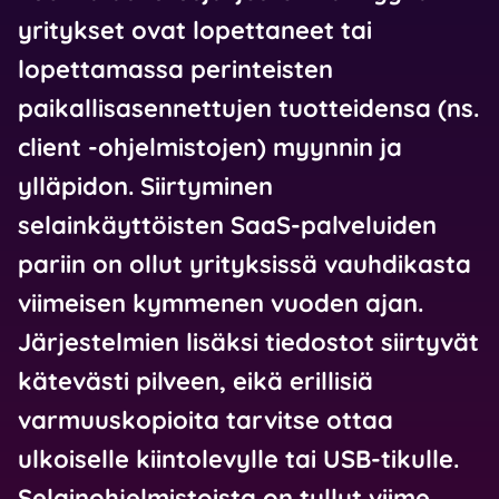
yritykset ovat lopettaneet tai
lopettamassa perinteisten
paikallisasennettujen tuotteidensa (ns.
client -ohjelmistojen) myynnin ja
ylläpidon. Siirtyminen
selainkäyttöisten SaaS-palveluiden
pariin on ollut yrityksissä vauhdikasta
viimeisen kymmenen vuoden ajan.
Järjestelmien lisäksi tiedostot siirtyvät
kätevästi pilveen, eikä erillisiä
varmuuskopioita tarvitse ottaa
ulkoiselle kiintolevylle tai USB-tikulle.
Selainohjelmistoista on tullut viime