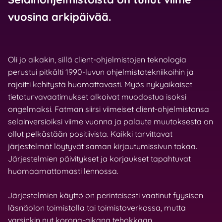
vuosina arkipäivää.
Oli jo aikakin, sillä client-ohjelmistojen teknologia
perustui pitkälti 1990-luvun ohjelmistotekniikoihin ja
rajoitti kehitystä huomattavasti. Myös nykyaikaiset
tietoturvavaatimukset alkoivat muodostua isoksi
ongelmaksi. Fatman siirsi viimeiset client-ohjelmistonsa
selainversioiksi viime vuonna ja palaute muutoksesta on
ollut pelkästään positiivista. Kaikki tarvittavat
järjestelmät löytyvät saman kirjautumissivun takaa.
Järjestelmien päivitykset ja korjaukset tapahtuvat
huomaamattomasti lennossa.
Järjestelmien käyttö on perinteisesti vaatinut fyysisen
läsnäolon toimistolla tai toimistoverkossa, mutta
varsinkin nyt korona-aikana tehokkaan