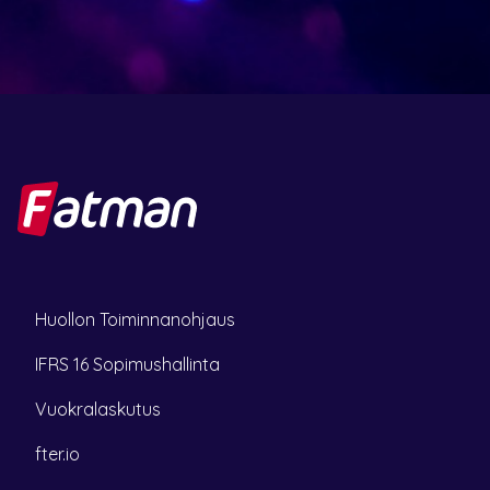
)
Huollon Toiminnanohjaus
IFRS 16 Sopimushallinta
Vuokralaskutus
fter.io