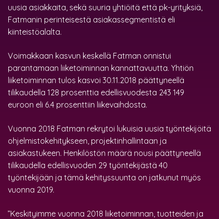
uusia asiakkaita, sekä suuria yhtiöitä että pk-yrityksiä,
Fatmanin perinteisestä asiakassegmentistä eli
kiinteistöalalta.
Voimakkaan kasvun keskellä Fatman onnistui
parantamaan liiketoiminnan kannattavuutta. Yhtiön
liiketoiminnan tulos kasvoi 30.11.2018 päättyneellä
tilikaudella 128 prosenttia edellisvuodesta 243 149
euroon eli 6.4 prosenttiin liikevaihdosta.
Vuonna 2018 Fatman rekrytoi lukuisia uusia työntekijöitä
ohjelmistokehitykseen, projektinhallintaan ja
asiakastukeen. Henkilöstön määrä nousi päättyneellä
tilikaudella edellisvuoden 29 työntekijästä 40
työntekijään ja tämä kehityssuunta on jatkunut myös
vuonna 2019.
”Keskityimme vuonna 2018 liiketoiminnan, tuotteiden ja