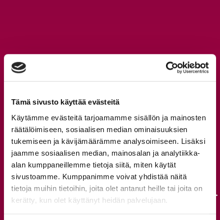
Tämä sivusto käyttää evästeitä
Lue myös
Käytämme evästeitä tarjoamamme sisällön ja mainosten
räätälöimiseen, sosiaalisen median ominaisuuksien
tukemiseen ja kävijämäärämme analysoimiseen. Lisäksi
jaamme sosiaalisen median, mainosalan ja analytiikka-
alan kumppaneillemme tietoja siitä, miten käytät
29.7.2026
sivustoamme. Kumppanimme voivat yhdistää näitä
tietoja muihin tietoihin, joita olet antanut heille tai joita on
Fatmanille Business Finlandin Sprint-
kerätty, kun olet käyttänyt heidän palvelujaan.
rahoitusta CRA Navigaattorin