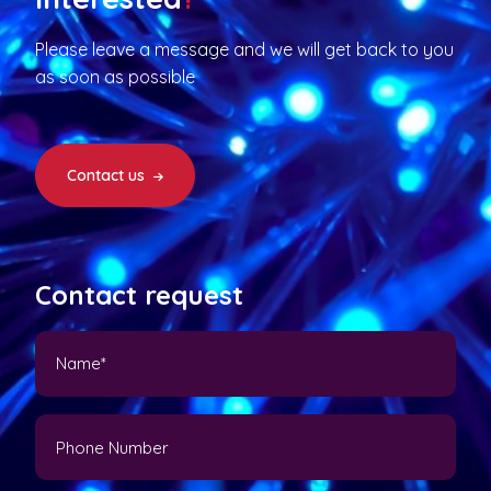
Please leave a message and we will get back to you
as soon as possible
Contact us
Contact request
N
a
m
e
P
(
h
P
o
a