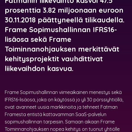
Fatmanin liikevaihto kasvoi 47.5
prosenttia 3.82 miljoonaan euroon
30.11.2018 päättyneellä tilikaudella.
Frame Sopimushallinnan IFRS16-
lisäosa sekä Frame
Toiminnanohjauksen merkittävät
kehitysprojektit vauhdittivat
liikevaihdon kasvua.
Frame Sopimushallinnan viimeaikainen menestys sekä
IFRS16-lisäosa, joka on käytössä jo yli 30 pörssiyhtiöllä,
ovat avanneet uusia markkinoita ja tehneet Fatman
Framesta entistä kattavamman SaaS-palvelun
sopimushallinnan tarpeisiin. Samaan aikaan Frame
Toiminnanohjauksen nopea kehitys on tuonut yhtiölle