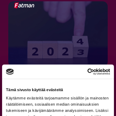
15.3.2024
Fatmanin liikevaihto kasvoi 3% ja
Tämä sivusto käyttää evästeitä
liikevoitto 26% vuonna 2023
Käytämme evästeitä tarjoamamme sisällön ja mainosten
räätälöimiseen, sosiaalisen median ominaisuuksien
tukemiseen ja kävijämäärämme analysoimiseen. Lisäksi