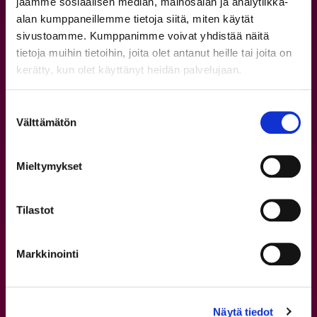
jaamme sosiaalisen median, mainosalan ja analytiikka-
alan kumppaneillemme tietoja siitä, miten käytät
sivustoamme. Kumppanimme voivat yhdistää näitä
tietoja muihin tietoihin, joita olet antanut heille tai joita on
kerätty, kun olet käyttänyt heidän palvelujaan.
Suostumuksen
Välttämätön
valinta
Mieltymykset
8.6.2023
Tilastot
Fatmanin liikevaihto 3,3
miljoonaa euroa vuonna 2022 –
Markkinointi
uusi sovellus teollisuuden
konerakentajille
Näytä tiedot