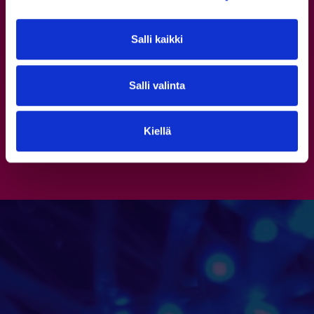
Salli kaikki
1
2
3
4
Salli valinta
Kiellä