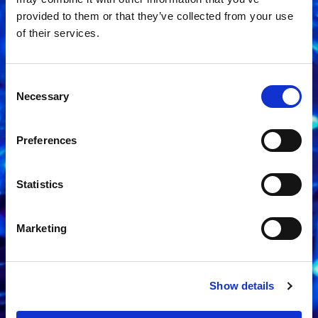
provided to them or that they’ve collected from your use
of their services.
Consent
Necessary
Selection
Interested
?
Preferences
Please leave a message and we will get back to you
as soon as possible
Statistics
Marketing
Contact us
Show details